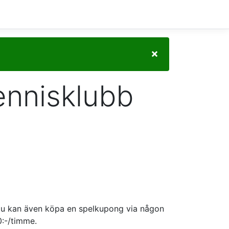
×
ennisklubb
. Du kan även köpa en spelkupong via någon
:-/timme.