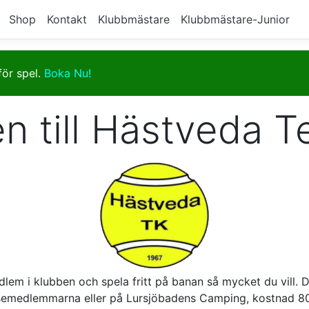
Shop
Kontakt
Klubbmästare
Klubbmästare-Junior
för spel.
Boka Nu!
 till Hästveda T
edlem i klubben och spela fritt på banan så mycket du vill
lsemedlemmarna eller på Lursjöbadens Camping, kostnad 80